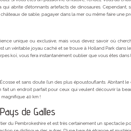
 qui abrite d’étonnants artefacts de dinosaures. Cependant, 
es châteaux de sable, pagayer dans la mer ou même faire une 
ience unique ou exclusive, mais vous devez savoir où chercher
t un véritable joyau caché et se trouve à Holland Park dans le 
pes koï, vous fera instantanément oublier que vous êtes dans l
cosse et sans doute l’un des plus époustouflants. Abritant le 
n fait un endroit parfait pour ceux qui veulent découvrir la be
n magnifique 40 km !
 Pays de Galles
tier du Pembrokeshire et est très certainement un spectacle pou
action se distingue des autres. D’une beauté étrange et mystér