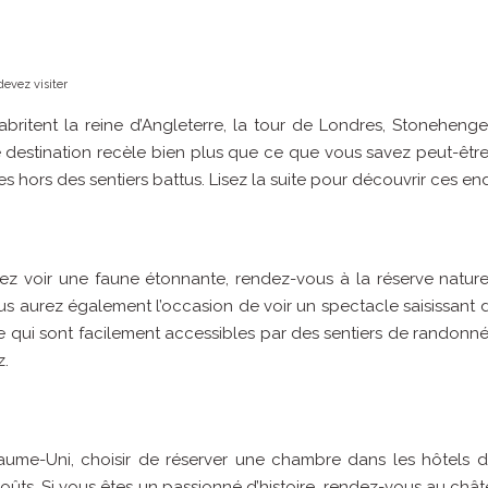
evez visiter
, abritent la reine d’Angleterre, la tour de Londres, Stonehen
tte destination recèle bien plus que ce que vous savez peut-êt
 hors des sentiers battus. Lisez la suite pour découvrir ces endr
z voir une faune étonnante, rendez-vous à la réserve nature
vous aurez également l’occasion de voir un spectacle saisissant 
e qui sont facilement accessibles par des sentiers de randonné
z.
aume-Uni, choisir de réserver une chambre dans les hôtels 
 les goûts. Si vous êtes un passionné d’histoire, rendez-vous a