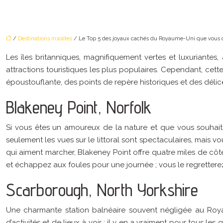
/
Destinations insolites
/ Le Top 5 des joyaux cachés du Royaume-Uni que vous d
Les îles britanniques, magnifiquement vertes et luxuriantes
attractions touristiques les plus populaires. Cependant, ce
époustouflante, des points de repère historiques et des délices
Blakeney Point, Norfolk
Si vous êtes un amoureux de la nature et que vous souhaite
seulement les vues sur le littoral sont spectaculaires, mais 
qui aiment marcher, Blakeney Point offre quatre miles de côt
et échappez aux foules pour une journée ; vous le regrettere
Scarborough, North Yorkshire
Une charmante station balnéaire souvent négligée au Roy
d’activités et de lieux à voir ; il y en a vraiment pour tous