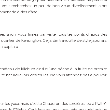
si vous recherchez un peu de bon vieux divertissement, alors
promenade à dos d’âne.
, sinon, vous finirez par visiter tous les points chauds des
quartier de Kensington. Ce jardin tranquille de style japonais,
a capitale.
château de Kilchurn ainsi qu’une pêche à la truite de premier
auté naturelle loin des foules. Ne vous attendez pas à pouvoir
r les yeux, mais c’est le Chaudron des sorcières, ou à Pwll-Y-
ieuse, le Witches Cauldron est une caractéristique géologique