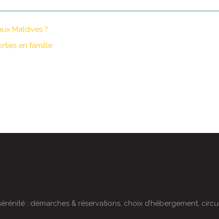
aux Maldives ?
rties en famille
érénité : démarches & réservations, choix d’hébergement, circui