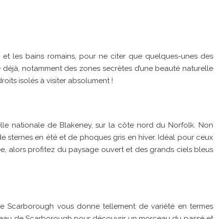
ge et les bains romains, pour ne citer que quelques-unes des
re déjà, notamment des zones secrètes d’une beauté naturelle
oits isolés à visiter absolument !
lle nationale de Blakeney, sur la côte nord du Norfolk. Non
de sternes en été et de phoques gris en hiver. Idéal pour ceux
e, alors profitez du paysage ouvert et des grands ciels bleus
de Scarborough vous donne tellement de variété en termes
u château de Scarborough pour découvrir un morceau du passé et