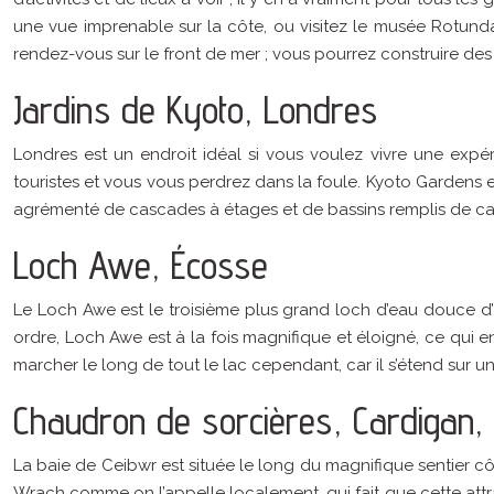
une vue imprenable sur la côte, ou visitez le musée Rotunda
rendez-vous sur le front de mer ; vous pourrez construire d
Jardins de Kyoto, Londres
Londres est un endroit idéal si vous voulez vivre une expér
touristes et vous vous perdrez dans la foule. Kyoto Gardens es
agrémenté de cascades à étages et de bassins remplis de car
Loch Awe, Écosse
Le Loch Awe est le troisième plus grand loch d’eau douce d’É
ordre, Loch Awe est à la fois magnifique et éloigné, ce qui e
marcher le long de tout le lac cependant, car il s’étend sur u
Chaudron de sorcières, Cardigan,
La baie de Ceibwr est située le long du magnifique sentier cô
Wrach comme on l’appelle localement, qui fait que cette attr